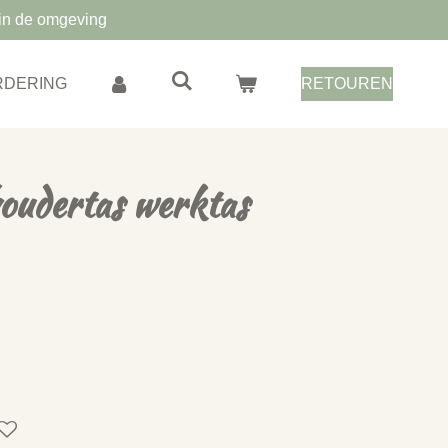
in de omgeving
RDERING
RETOUREN
oudertas werktas