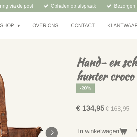
ring via de post
Ophalen op afspraak
Bezorgen 
BSHOP
OVER ONS
CONTACT
KLANTWAA
Hand- en sch
hunter croco
-20%
€ 134,95
€ 168,95
In winkelwagen