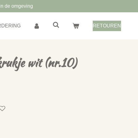
in de omgeving
RDERING
RETOUREN
rukje wit (nr.10)