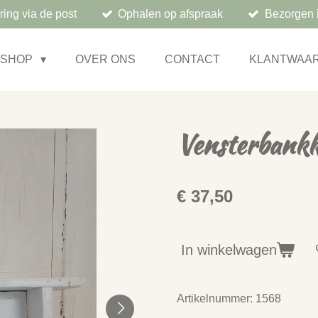
ring via de post
Ophalen op afspraak
Bezorgen 
BSHOP
OVER ONS
CONTACT
KLANTWAA
Vensterbankk
€ 37,50
In winkelwagen
Artikelnummer:
1568