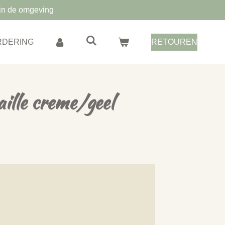
in de omgeving
RDERING
RETOUREN
ille creme/geel