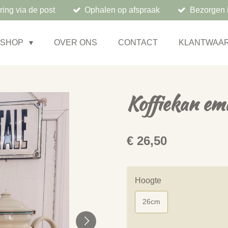
ring via de post
Ophalen op afspraak
Bezorgen 
BSHOP
OVER ONS
CONTACT
KLANTWAA
Koffiekan ema
€ 26,50
Hoogte
26cm