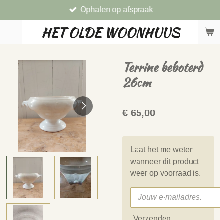
Ophalen op afspraak
Ga
direct
HET OLDE WOONHUUS
naar
de
hoofdinhoud
Terrine beboterd
26cm
€ 65,00
Laat het me weten
wanneer dit product
weer op voorraad is.
Verzenden