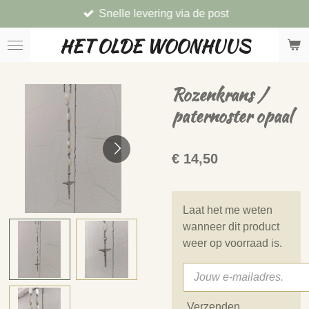
Snelle levering via de post
Ga
direct
HET OLDE WOONHUUS
naar
de
hoofdinhoud
Rozenkrans /
paternoster opaal
€ 14,50
Laat het me weten
wanneer dit product
weer op voorraad is.
Verzenden