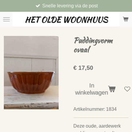
Snelle levering via de post
Ga
direct
HET OLDE WOONHUUS
naar
de
hoofdinhoud
Puddingvorm
ovaal
€ 17,50
In
winkelwagen
Artikelnummer:
1834
Deze oude, aardewerk