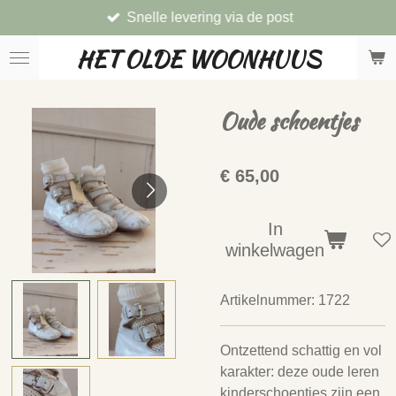
Snelle levering via de post
Ga
direct
HET OLDE WOONHUUS
naar
de
hoofdinhoud
Oude schoentjes
€ 65,00
In
winkelwagen
Artikelnummer:
1722
Ontzettend schattig en vol
karakter: deze oude leren
kinderschoentjes zijn een