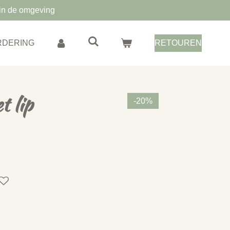
in de omgeving
RDERING
RETOUREN
t lip
-20%