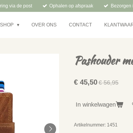
ring via de post
Ophalen op afspraak
Bezorgen 
BSHOP
OVER ONS
CONTACT
KLANTWAA
Pashouder me
€ 45,50
€ 56,95
In winkelwagen
Artikelnummer:
1451