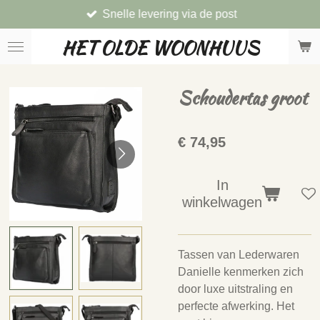
Snelle levering via de post
Ga
direct
HET OLDE WOONHUUS
naar
de
hoofdinhoud
Schoudertas groot
€ 74,95
In
winkelwagen
Tassen van Lederwaren
Danielle kenmerken zich
door luxe uitstraling en
perfecte afwerking. Het