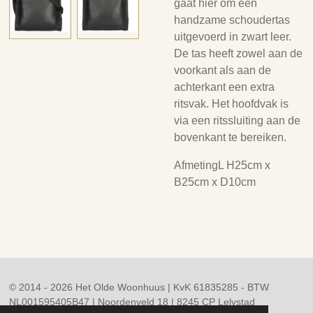
gaat hier om een
handzame schoudertas
uitgevoerd in zwart leer.
De tas heeft zowel aan de
voorkant als aan de
achterkant een extra
ritsvak. Het hoofdvak is
via een ritssluiting aan de
bovenkant te bereiken.
AfmetingL H25cm x
B25cm x D10cm
© 2014 - 2026 Het Olde Woonhuus | KvK 61835285 - BTW
NL001595405B47 | Noordenveld 18 | 8245 CP Lelystad