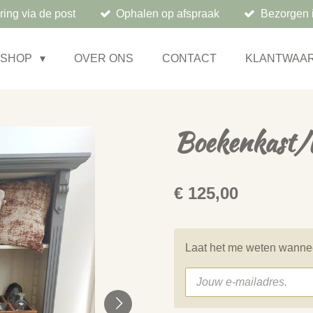
ring via de post
Ophalen op afspraak
Bezorgen 
BSHOP
OVER ONS
CONTACT
KLANTWAA
Boekenkast/l
€ 125,00
Laat het me weten wanneer