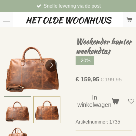
Snelle levering via de post
Ga
direct
HET OLDE WOONHUUS
naar
de
hoofdinhoud
Weekender hunter
weekendtas
-20%
€ 159,95
€ 199,95
In
winkelwagen
Artikelnummer:
1735