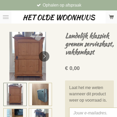
Ophalen op afspraak
Ga
direct
HET OLDE WOONHUUS
naar
de
hoofdinhoud
Landelijk klassiek
grenen servieskast,
vakkenkast
€ 0,00
Laat het me weten
wanneer dit product
weer op voorraad is.