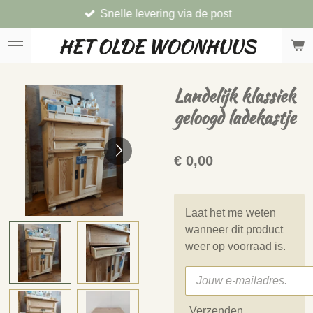
Snelle levering via de post
Ga
direct
HET OLDE WOONHUUS
naar
de
hoofdinhoud
Landelijk klassiek
geloogd ladekastje
€ 0,00
Laat het me weten
wanneer dit product
weer op voorraad is.
Verzenden