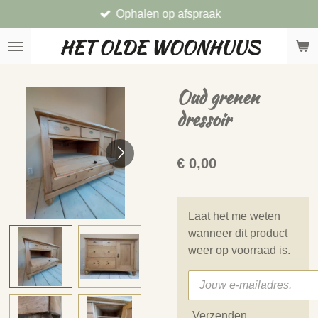
Ophalen op afspraak
Ga
direct
HET OLDE WOONHUUS
naar
de
hoofdinhoud
Oud grenen
dressoir
€ 0,00
Laat het me weten
wanneer dit product
weer op voorraad is.
Verzenden