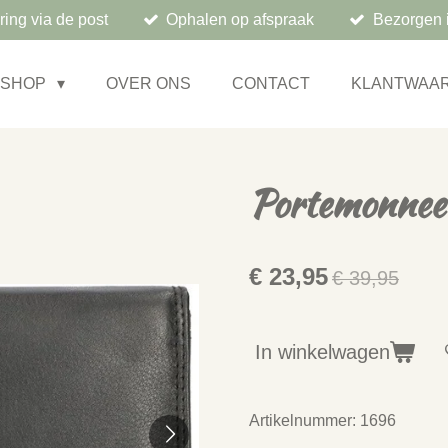
ring via de post
Ophalen op afspraak
Bezorgen 
BSHOP
OVER ONS
CONTACT
KLANTWAA
Portemonnee
€ 23,95
€ 39,95
In winkelwagen
Artikelnummer:
1696