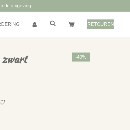
in de omgeving
RDERING
RETOUREN
 zwart
-40%